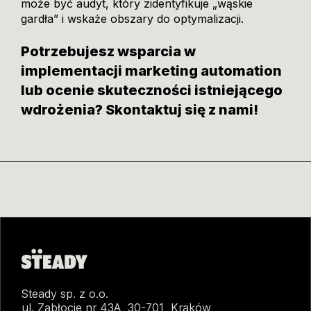
może być audyt, który zidentyfikuje „wąskie
gardła” i wskaże obszary do optymalizacji.
Potrzebujesz wsparcia w
implementacji marketing automation
lub ocenie skuteczności istniejącego
wdrożenia? Skontaktuj się z nami!
Steady sp. z o.o.
ul. Zabłocie nr 43A, 30-701, Kraków