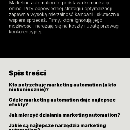
Marketing automation to podstawa komunikacji
online. Przy odpowiedniej strategii i optymalizacji
zapewnia wysoką mierzalność kampanii i skutecznie
wspiera sprzedaż. Firmy, które ignorują jego
możliwości, narażają się na koszty i utratę przewagi
konkurencyjnej.
Spis treści
Kto potrzebuje marketing automation (a kto
niekoniecznie)?
Gdzie marketing automation daje najlepsze
efekty?
Jak mierzyć działania marketing automation?
Jakie są najlepsze narzędzia marketing