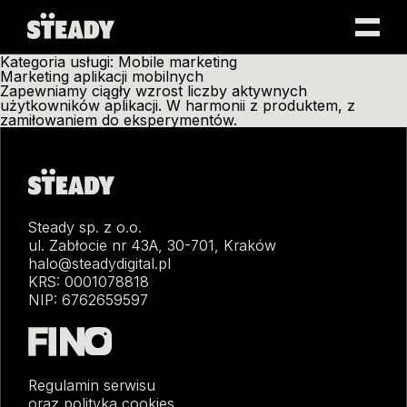
Skip
Kategoria usługi:
Mobile marketing
to
Marketing aplikacji mobilnych
content
Zapewniamy ciągły wzrost liczby aktywnych
użytkowników aplikacji. W harmonii z produktem, z
zamiłowaniem do eksperymentów.
Steady sp. z o.o.
ul. Zabłocie nr 43A, 30-701, Kraków
halo@steadydigital.pl
KRS: 0001078818
NIP: 6762659597
Regulamin serwisu
oraz polityka cookies