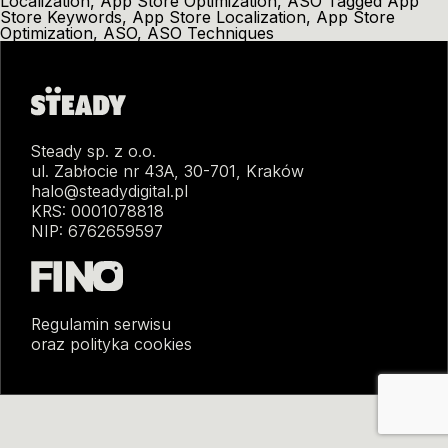
Localization
,
App Store Optimization
,
ASO
Tagged
App
Store Keywords
,
App Store Localization
,
App Store
Optimization
,
ASO
,
ASO Techniques
Steady sp. z o.o.
ul. Zabłocie nr 43A, 30-701, Kraków
halo@steadydigital.pl
KRS: 0001078818
NIP: 6762659597
Regulamin serwisu
oraz polityka cookies