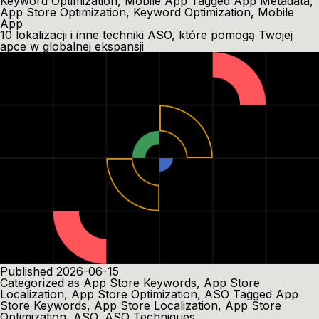
Keyword Optimization
,
Mobile App
Tagged
App Metadata
,
App Store Optimization
,
Keyword Optimization
,
Mobile
App
10 lokalizacji i inne techniki ASO, które pomogą Twojej
apce w globalnej ekspansji
Published
2026-06-15
Categorized as
App Store Keywords
,
App Store
Localization
,
App Store Optimization
,
ASO
Tagged
App
Store Keywords
,
App Store Localization
,
App Store
Optimization
,
ASO
,
ASO Techniques