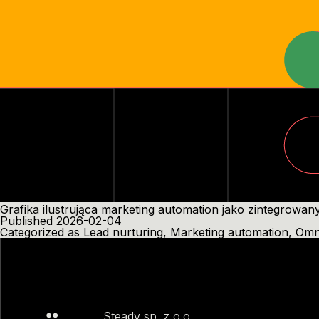
Grafika ilustrująca marketing automation jako zintegrowan
Published
2026-02-04
Categorized as
Lead nurturing
,
Marketing automation
,
Omn
Steady sp. z o.o.