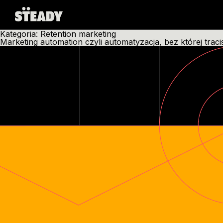
Skip
Kategoria:
Retention marketing
to
Marketing automation czyli automatyzacja, bez której traci
content